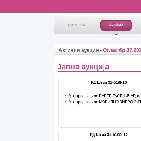
ПОЧЕТНА
АУКЦИИ
Активни аукции -
Оглас бр.07/20
Јавна аукција
РД Штип 31-51/8-10
Моторно возило БАГЕР-ГАСЕНИЧАР, м
CATERPILLAR, модел 330В, тип 330BL год.
Моторно возило МОБИЛНО ВИБРО СИТ
производство 1999
ГАСЕНИЧАР
РД Штип 31-51/11-10