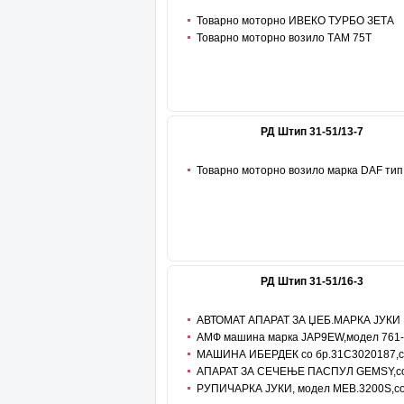
Товарно моторно ИВЕКО ТУРБО ЗЕТА
,произведено 1988 година , ST-1512-AB
Товарно моторно возило ТАМ 75Т
,произведено 1984 година, ST-772-BJ
РД Штип 31-51/13-7
Товарно моторно возило марка DAF тип
45220 со регистарски таблички KU-3173 –
РД Штип 31-51/16-3
АВТОМАТ АПАРАТ ЗА ЏЕБ.МАРКА ЈУКИ
-896,СО СЕР,БРОЈ 2A4HF00021(комплет м
АМФ машина марка JAP9EW,модел 761-
мотор)
1,сериал 12311со мотор,марка ISEWING ,с
МАШИНА ИБЕРДЕК со бр.31С3020187,
А13900213
мотор марка CLUTCH,C14276869
АПАРАТ ЗА СЕЧЕЊЕ ПАСПУЛ GEMSY,со
804285644 и со мотор GEMSY,модел RM18
РУПИЧАРКА ЈУКИ, модел MEB.3200S,со
бр2M5WA00081