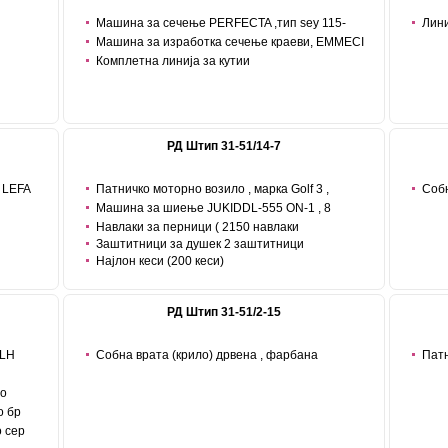
Машина за сечење PERFECTA ,тип sey 115-
Лини
1,сериски број 43583,
хартија
Машина за изработка сечење краеви, EMMECI
2021.
,тип TA 98,сериски број TA 9808042
Комплетна линија за кутии
РД Штип 31-51/14-7
 LEFA
Патничко моторно возило , марка Golf 3 ,
Собн
AF
регистерски број ST-802-KX произведено 1995год
дименз
Машина за шиење JUKIDDL-555 ON-1 , 8
МАШИНИ
Навлаки за перници ( 2150 навлаки
Заштитници за душек 2 заштитници
Најлон кеси (200 кеси)
РД Штип 31-51/2-15
 LH
Собна врата (крило) дрвена , фарбана
Патн
аш со
димензија750 мм х2000х45 Количина -49 број
919- Б
година
ер бр
со
 бр
18-1A
 сер