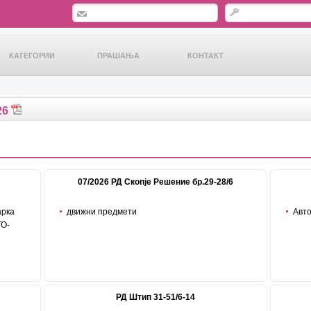
КАТЕГОРИИ
ПРАШАЊА
КОНТАКТ
26
07/2026 РД Скопје Решение бр.29-28/6
арка
движни предмети
Авто
 на
.1 Окас
О-
РД Штип 31-51/6-14