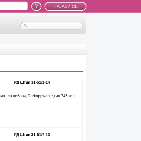
?
РД Штип 31-51/3-14
мат за џебови, Durkoppwerke,тип 745 кол
та рупирачка Durkopp,тип 201/305
РД Штип 31-51/7-13