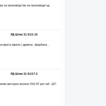
ја за производство на производи од
, модел IPMP 2500, год.на производство
РД Штип 31-51/1-15
а врата (крило ) дрвена , фарбана ,
ија 850х2000х45 Количина -55 броја
РД Штип 31-51/17-2
ичко моторно возило ПАСАТ рег.таб . ШТ-
О со бр на мотор 111455 произведено 2009