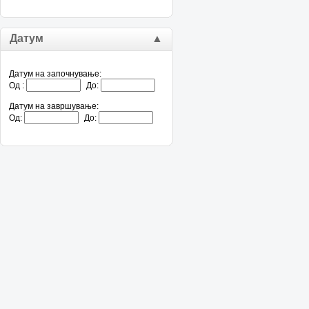
Датум
▲
Датум на започнување:
Од :
До:
Датум на завршување:
Од:
До: