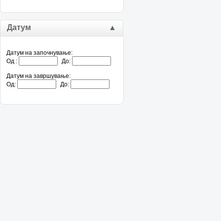
Датум
▲
Датум на започнување:
Од :
До:
Датум на завршување:
Од:
До: