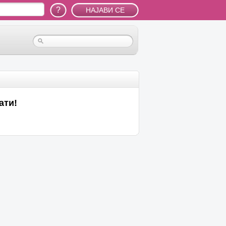
?
ати!