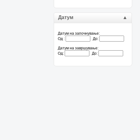
Датум
▲
Датум на започнување:
Од :
До:
Датум на завршување:
Од:
До: